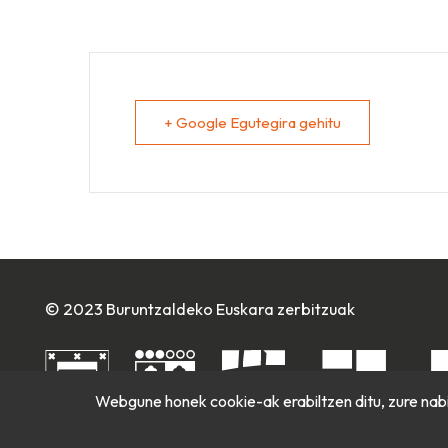
+ Google Egutegira gehitu
© 2023 Buruntzaldeko Euskara zerbitzuak
Webgune honek cookie-ak erabiltzen ditu, zure nabi