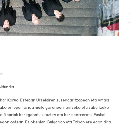
a.
ldundia.
Suhar Korua. Esteban Urzelairen zuzendaritzapean eta Amaia
zako errepertorioa maila gorenean lantzeko eta zabaltzeko
 5 sariak bereganatu zituzten eta bere sorreratik Euskal
 egon ostean, Eslobenian, Bulgarian eta Txinan ere egon dira.