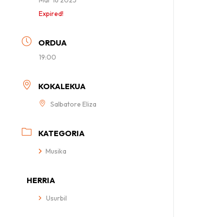
Expired!
ORDUA
19:00
KOKALEKUA
Salbatore Eliza
KATEGORIA
Musika
HERRIA
Usurbil