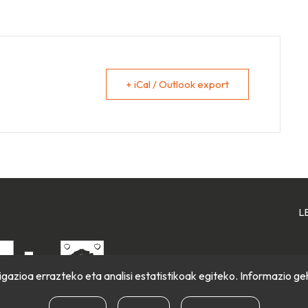
+ iCal / Outlook export
L
gazioa errazteko eta analisi estatistikoak egiteko. Informazio ge