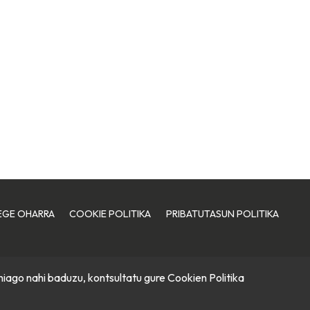
EGE OHARRA
COOKIE POLITIKA
PRIBATUTASUN POLITIKA
hiago nahi baduzu, kontsultatu gure
Cookien Politika