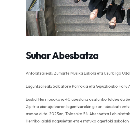
Suhar Abesbatza
Antolatzaileak: Zumarte Musika Eskola eta Usurbilgo Udal
Laguntzaileak: Salbatore Parrokia eta Gipuzkoako Foru A
Euskal Herri oso
ko ia 40 abeslariz osaturiko taldea da 
Zipitria pianojolearen laguntzarekin gizon-abesbatzent
asmoa dute. 2023an, Tolosako 54. Abesbatza Lehiaketako
Herriko jaialdi nagusietan eta estatuko agertoki askotan