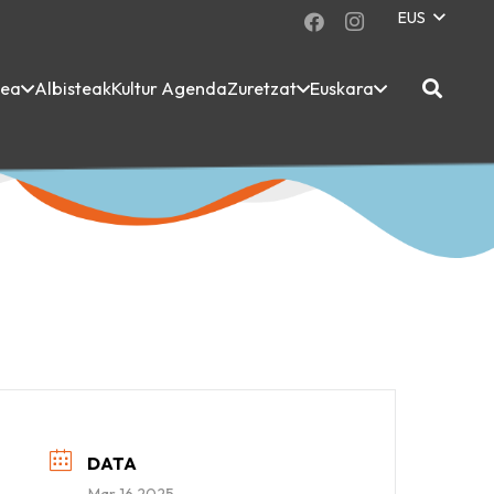
EUS
dea
Albisteak
Kultur Agenda
Zuretzat
Euskara
DATA
Mar 16 2025