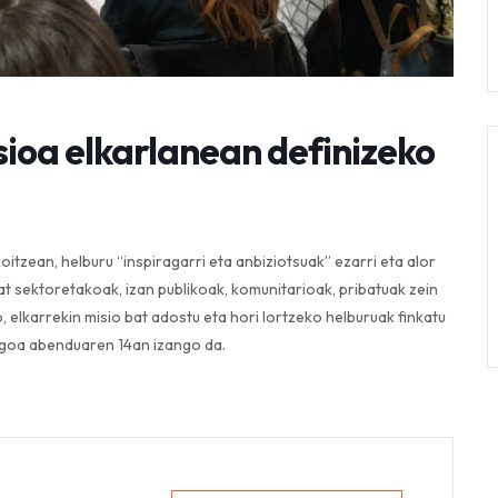
isioa elkarlanean definizeko
itzean, helburu “inspiragarri eta anbiziotsuak” ezarri eta alor
t sektoretakoak, izan publikoak, komunitarioak, pribatuak zein
, elkarrekin misio bat adostu eta hori lortzeko helburuak finkatu
nengoa abenduaren 14an izango da.