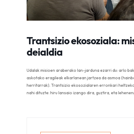
Trantsizio ekosoziala: m
deialdia
Udalak misioen araberako lan-jarduna ezarri du: arlo bako
askotako eragileak elkarlanean jartzea da asmoa (hainba
herritarrak). Trantsizio ekosozialaren erronkari heltzeko
nahi dituzte: hiru lansaio izango dira, guztira, eta lehe