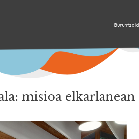
Buruntzal
ala: misioa elkarlanean