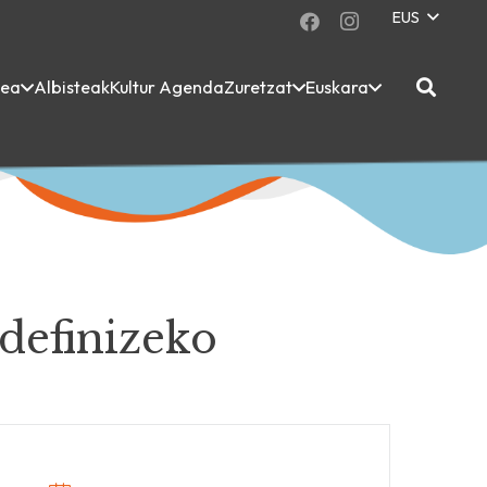
EUS
dea
Albisteak
Kultur Agenda
Zuretzat
Euskara
 definizeko