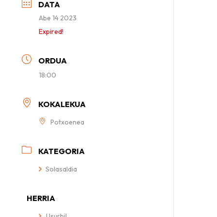
DATA
Abe 14 2023
Expired!
ORDUA
18:00
KOKALEKUA
Potxoenea
KATEGORIA
Solasaldia
HERRIA
Usurbil