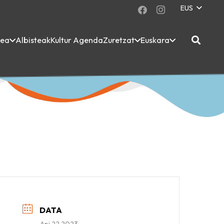
EUS
dea
Albisteak
Kultur Agenda
Zuretzat
Euskara
DATA
Api 22 2023