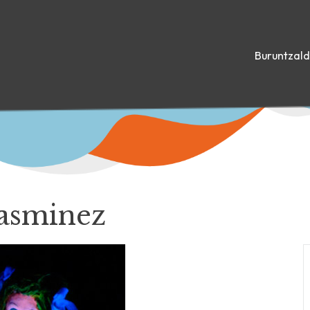
Buruntzal
sasminez