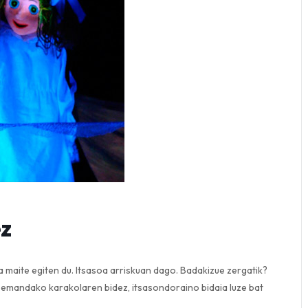
ez
ta maite egiten du. Itsasoa arriskuan dago. Badakizue zergatik?
ek emandako karakolaren bidez, itsasondoraino bidaia luze bat