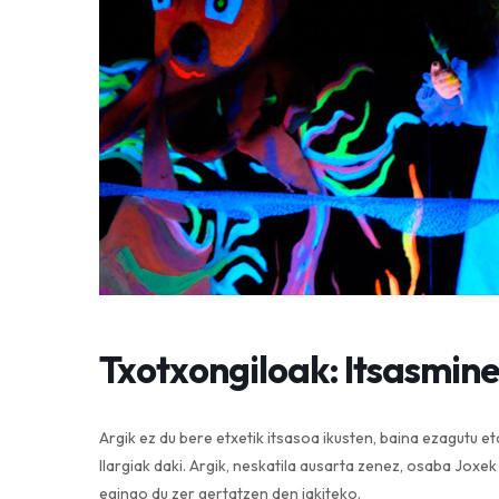
Txotxongiloak: Itsasmin
Argik ez du bere etxetik itsasoa ikusten, baina ezagutu e
Ilargiak daki. Argik, neskatila ausarta zenez, osaba Jox
egingo du zer gertatzen den jakiteko.