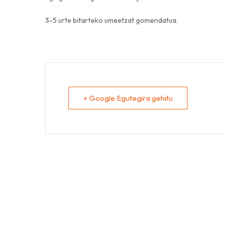
3-5 urte bitarteko umeetzat gomendatua.
+ Google Egutegira gehitu