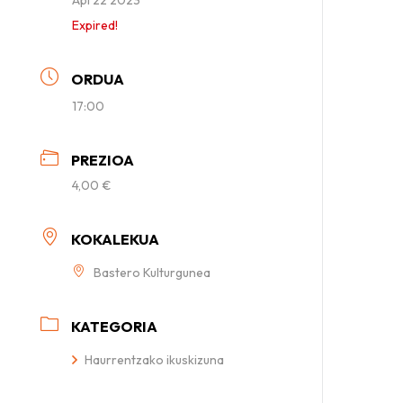
Expired!
ORDUA
17:00
PREZIOA
4,00 €
KOKALEKUA
Bastero Kulturgunea
KATEGORIA
Haurrentzako ikuskizuna