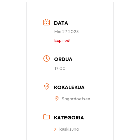
DATA
Mai 27 2023
Expired!
ORDUA
17:00
KOKALEKUA
Sagardoetxea
KATEGORIA
Ikuskizuna