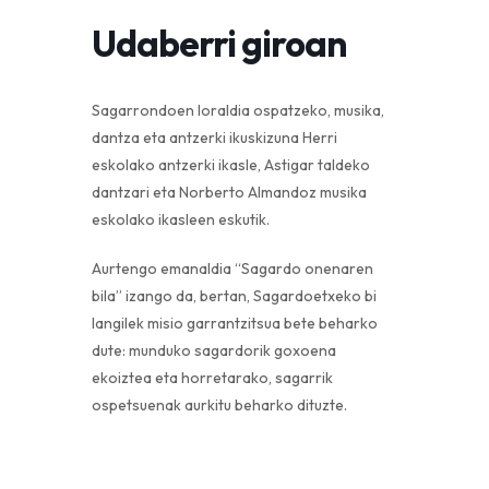
Udaberri giroan
Sagarrondoen loraldia ospatzeko, musika,
dantza eta antzerki ikuskizuna Herri
eskolako antzerki ikasle, Astigar taldeko
dantzari eta Norberto Almandoz musika
eskolako ikasleen eskutik.
Aurtengo emanaldia “Sagardo onenaren
bila” izango da, bertan, Sagardoetxeko bi
langilek misio garrantzitsua bete beharko
dute: munduko sagardorik goxoena
ekoiztea eta horretarako, sagarrik
ospetsuenak aurkitu beharko dituzte.