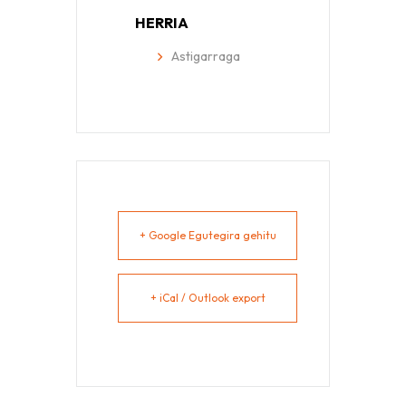
HERRIA
Astigarraga
+ Google Egutegira gehitu
+ iCal / Outlook export