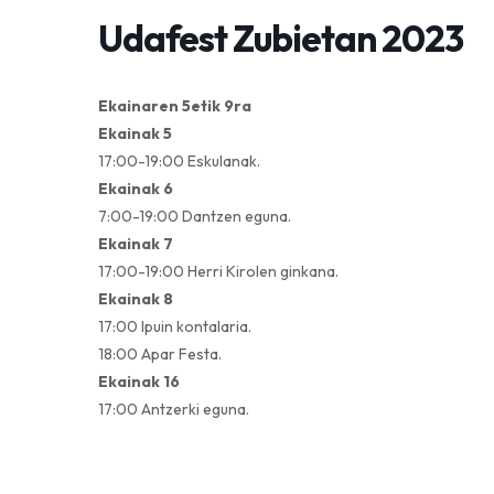
Udafest Zubietan 2023
Ekainaren 5etik 9ra
Ekainak 5
17:00-19:00 Eskulanak.
Ekainak 6
7:00-19:00 Dantzen eguna.
Ekainak 7
17:00-19:00 Herri Kirolen ginkana.
Ekainak 8
17:00 Ipuin kontalaria.
18:00 Apar Festa.
Ekainak 16
17:00 Antzerki eguna.