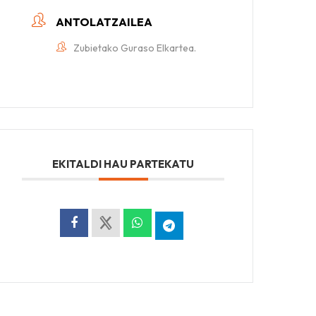
ANTOLATZAILEA
Zubietako Guraso Elkartea.
EKITALDI HAU PARTEKATU