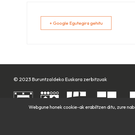
+ Google Egutegira gehitu
© 2023 Buruntzaldeko Euskara zerbitzuak
Webgune honek cookie-ak erabiltzen ditu, zure nabi