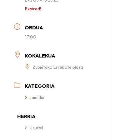
Expired!
ORDUA
17:00
KOKALEKUA
Zubietako Errebote plaza
KATEGORIA
Jaialdia
HERRIA
Usurbil