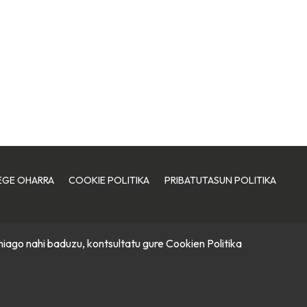
EGE OHARRA
COOKIE POLITIKA
PRIBATUTASUN POLITIKA
hiago nahi baduzu, kontsultatu gure
Cookien Politika