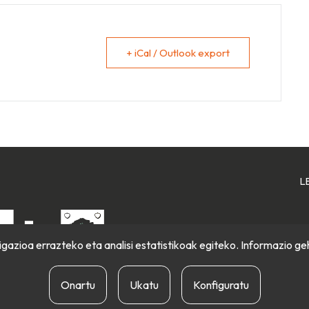
+ iCal / Outlook export
L
gazioa errazteko eta analisi estatistikoak egiteko. Informazio ge
Onartu
Ukatu
Konfiguratu