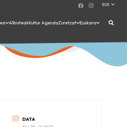
EUS
dea
Albisteak
Kultur Agenda
Zuretzat
Euskara
DATA
Eka 05 - 16 2023