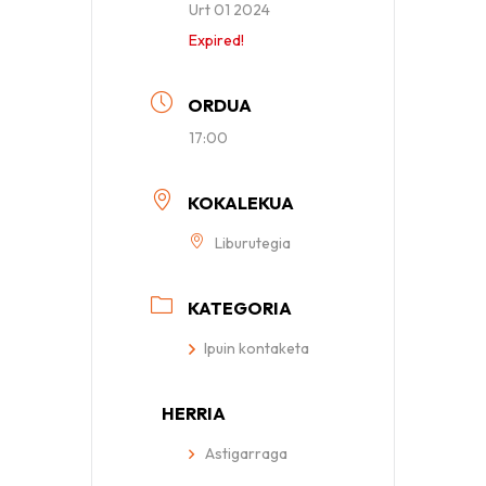
Urt 01 2024
Expired!
ORDUA
17:00
KOKALEKUA
Liburutegia
KATEGORIA
Ipuin kontaketa
HERRIA
Astigarraga