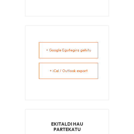
+ Google Egutegira gehitu
+ iCal / Outlook export
EKITALDI HAU
PARTEKATU