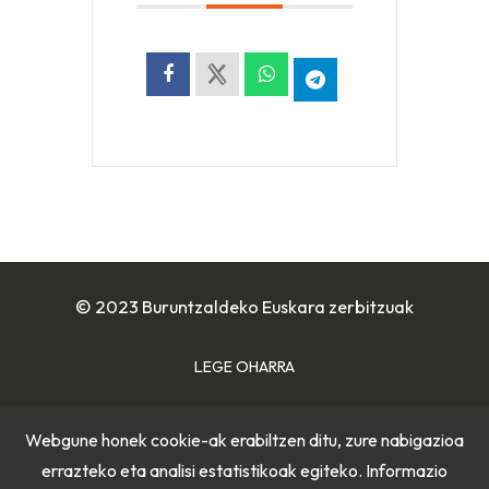
© 2023 Buruntzaldeko Euskara zerbitzuak
LEGE OHARRA
COOKIE POLITIKA
Webgune honek cookie-ak erabiltzen ditu, zure nabigazioa
errazteko eta analisi estatistikoak egiteko. Informazio
PRIBATUTASUN POLITIKA