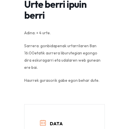
Urte berri ipuin
berri
Adina: + 4 urte.
Sarrera: gonbidapenak urtarrilaren 8an
16:00etatik aurrera liburutegian egongo
dira eskuragarri eta udalaren web gunean
ere bai.
Haurrek gurasorik gabe egon behar dute.
DATA