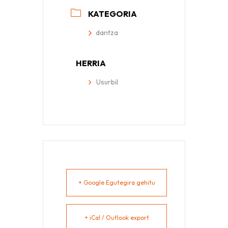
KATEGORIA
dantza
HERRIA
Usurbil
+ Google Egutegira gehitu
+ iCal / Outlook export