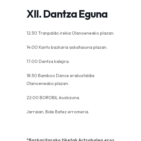
XII. Dantza Eguna
12:30 Tranpaldo irekia Olanoeneako plazan.
14:00 Kantu bazkaria askatasuna plazan.
17:00 Dantza kalejira.
18:30 Bamboo Dance erakustaldia
Olanoeneako plazan.
22:00 BOROBIL ikuskizuna.
Jarraian, Bide Batez erromeria.
*Bazkaritarako tiketak Artzabalen eros