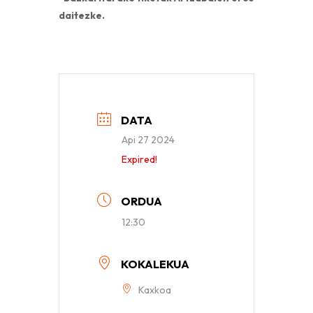
daitezke.
DATA
Api 27 2024
Expired!
ORDUA
12:30
KOKALEKUA
Kaxkoa