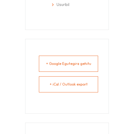
Usurbil
+ Google Egutegira gehitu
+ iCal / Outlook export