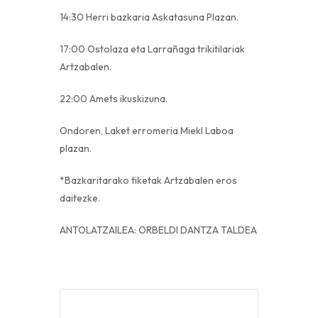
14:30 Herri bazkaria Askatasuna Plazan.
17:00 Ostolaza eta Larrañaga trikitilariak
Artzabalen.
22:00 Amets ikuskizuna.
Ondoren, Laket erromeria Miekl Laboa
plazan.
*Bazkaritarako tiketak Artzabalen eros
daitezke.
ANTOLATZAILEA: ORBELDI DANTZA TALDEA