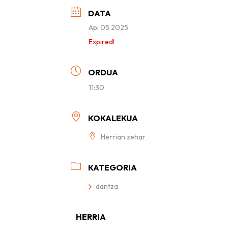
DATA
Api 05 2025
Expired!
ORDUA
11:30
KOKALEKUA
Herrian zehar
KATEGORIA
dantza
HERRIA