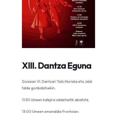
XIII. Dantza Eguna
Goizean VI. Dantzari Txiki Murixka eta Jaldi
talde gonbidatuekin.
11:30 Umeen kalejira udaletxetik abiatuta.
13:00 Umeen emanaldia frontoian.