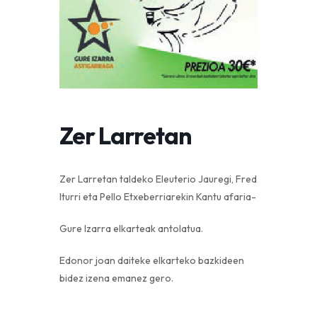
Zer Larretan
Zer Larretan taldeko Eleuterio Jauregi, Fred
Iturri eta Pello Etxeberriarekin Kantu afaria-
Gure Izarra elkarteak antolatua.
Edonor joan daiteke elkarteko bazkideen
bidez izena emanez gero.