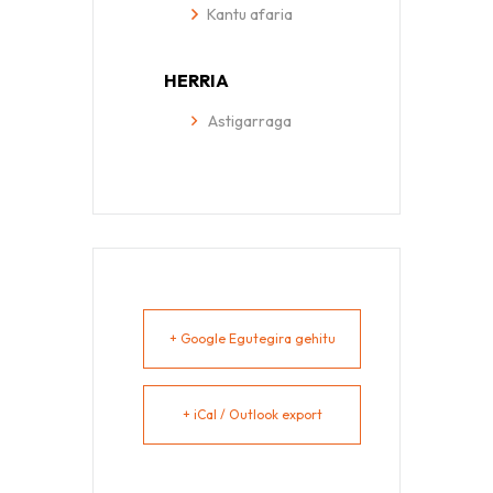
Kantu afaria
HERRIA
Astigarraga
+ Google Egutegira gehitu
+ iCal / Outlook export