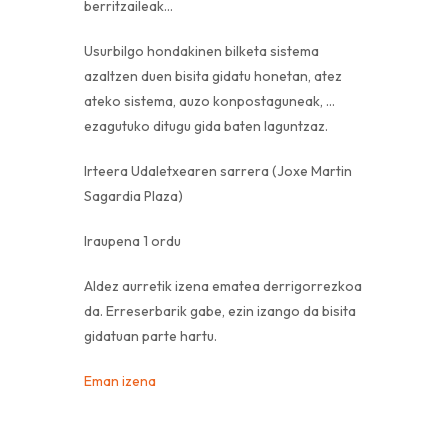
berritzaileak…
Usurbilgo hondakinen bilketa sistema
azaltzen duen bisita gidatu honetan, atez
ateko sistema, auzo konpostaguneak, …
ezagutuko ditugu gida baten laguntzaz.
Irteera Udaletxearen sarrera (Joxe Martin
Sagardia Plaza)
Iraupena 1 ordu
Aldez aurretik izena ematea derrigorrezkoa
da. Erreserbarik gabe, ezin izango da bisita
gidatuan parte hartu.
Eman izena