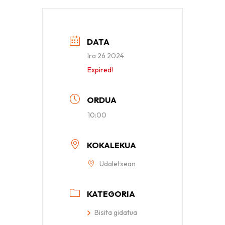
DATA
Ira 26 2024
Expired!
ORDUA
10:00
KOKALEKUA
Udaletxean
KATEGORIA
Bisita gidatua