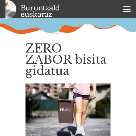
ZERO
ZABOR bisita
gidatua