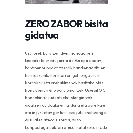
ZERO ZABOR bisita
gidatua
Usurbilek burutzen duen hondakinen
kudeaketa eredugarria da Europa osoan,
kontinente osoko tasarik handienak dituen
herria izanik. Herritarren gehiengoaren
borrokak eta erabakimenak hasitako bide
honek eman ditu bere emaitzak. Usurbil 0.0
hondakinak kudeatzeko plangintzak
gidatzen du Udalaren jarduna eta gure kale
eta inguruetan gertutik ezagutu ahal izango
duzu atez ateko sistema, auzo
konpostagailuak, errefusa tratatzeko modu