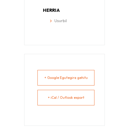
HERRIA
Usurbil
+ Google Egutegira gehitu
+ iCal / Outlook export