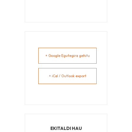
+ Google Egutegira gehitu
+ iCal / Outlook export
EKITALDI HAU