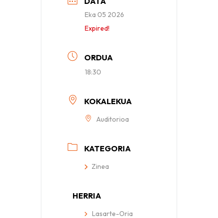
DATA
Eka 05 2026
Expired!
ORDUA
18:30
KOKALEKUA
Auditorioa
KATEGORIA
Zinea
HERRIA
Lasarte-Oria