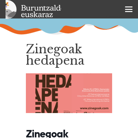
Zinegoak
hedapena
Zinegoak