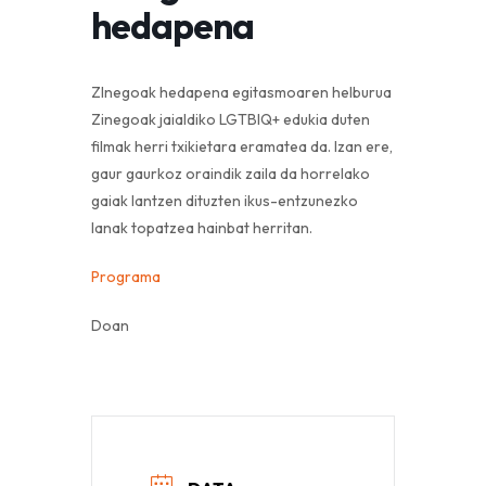
hedapena
ZInegoak hedapena egitasmoaren helburua
Zinegoak jaialdiko LGTBIQ+ edukia duten
filmak herri txikietara eramatea da. Izan ere,
gaur gaurkoz oraindik zaila da horrelako
gaiak lantzen dituzten ikus-entzunezko
lanak topatzea hainbat herritan.
Programa
Doan