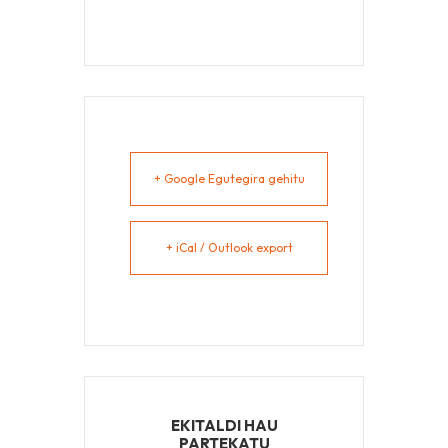
+ Google Egutegira gehitu
+ iCal / Outlook export
EKITALDI HAU
PARTEKATU