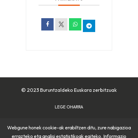
© 2023 Buruntzaldeko Euskara zerbitzuak
LEGE OHARRA
COOKIE POLITIKA
Webgune honek cookie-ak erabiltzen ditu, zure nabigazioa
errazteko eta analisi estatistikoak egiteko. Informazio
PRIBATUTASUN POLITIKA