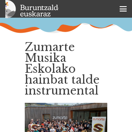
Zumarte
Musika
Eskolako
hainbat talde
instrumental