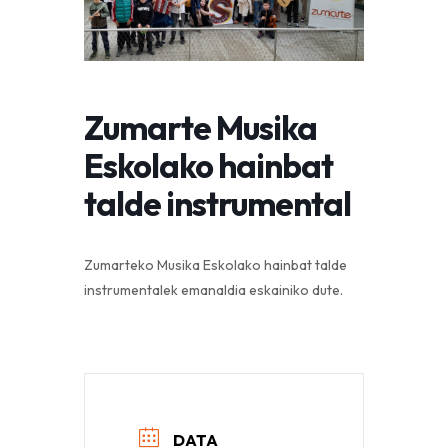
Zumarte Musika
Eskolako hainbat
talde instrumental
Zumarteko Musika Eskolako hainbat talde
instrumentalek emanaldia eskainiko dute.
DATA