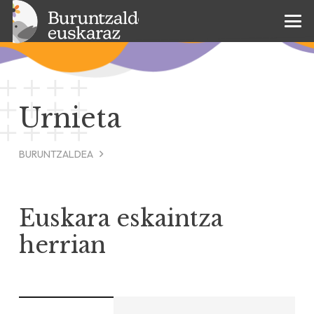
Urnieta
BURUNTZALDEA
Euskara eskaintza
herrian