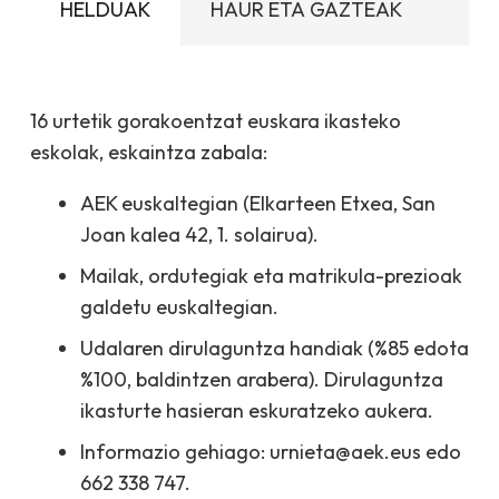
HELDUAK
HAUR ETA GAZTEAK
16 urtetik gorakoentzat euskara ikasteko
eskolak, eskaintza zabala:
AEK euskaltegian (Elkarteen Etxea, San
Joan kalea 42, 1. solairua).
Mailak, ordutegiak eta matrikula-prezioak
galdetu euskaltegian.
Udalaren dirulaguntza handiak (%85 edota
%100, baldintzen arabera). Dirulaguntza
ikasturte hasieran eskuratzeko aukera.
Informazio gehiago: urnieta@aek.eus edo
662 338 747.