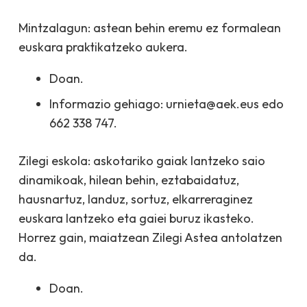
Mintzalagun: astean behin eremu ez formalean
euskara praktikatzeko aukera.
Doan.
Informazio gehiago: urnieta@aek.eus edo
662 338 747.
Zilegi eskola: askotariko gaiak lantzeko saio
dinamikoak, hilean behin, eztabaidatuz,
hausnartuz, landuz, sortuz, elkarreraginez
euskara lantzeko eta gaiei buruz ikasteko.
Horrez gain, maiatzean Zilegi Astea antolatzen
da.
Doan.