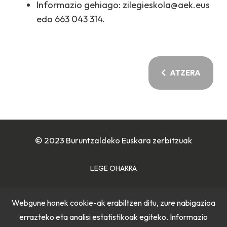
Informazio gehiago: zilegieskola@aek.eus
edo 663 043 314.
ATZERA
© 2023 Buruntzaldeko Euskara zerbitzuak
LEGE OHARRA
COOKIE POLITIKA
Webgune honek cookie-ak erabiltzen ditu, zure nabigazioa
errazteko eta analisi estatistikoak egiteko. Informazio
PRIBATUTASUN POLITIKA