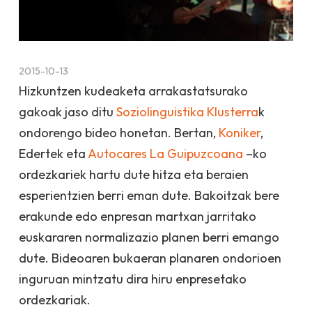
2015-10-13
Hizkuntzen kudeaketa arrakastatsurako
gakoak jaso ditu
Soziolinguistika Klusterra
k
ondorengo bideo honetan. Bertan,
Koniker
,
Edertek eta
Autocares La Guipuzcoana
–ko
ordezkariek hartu dute hitza eta beraien
esperientzien berri eman dute. Bakoitzak bere
erakunde edo enpresan martxan jarritako
euskararen normalizazio planen berri emango
dute. Bideoaren bukaeran planaren ondorioen
inguruan mintzatu dira hiru enpresetako
ordezkariak.