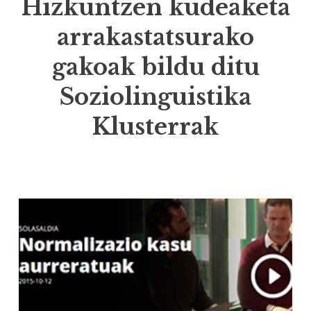
Hizkuntzen kudeaketa
arrakastatsurako
gakoak bildu ditu
Soziolinguistika
Klusterrak