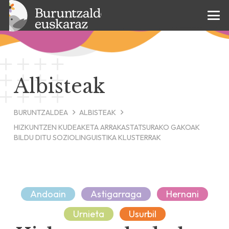
Albisteak
BURUNTZALDEA
ALBISTEAK
HIZKUNTZEN KUDEAKETA ARRAKASTATSURAKO GAKOAK
BILDU DITU SOZIOLINGUISTIKA KLUSTERRAK
Andoain
Astigarraga
Hernani
Urnieta
Usurbil