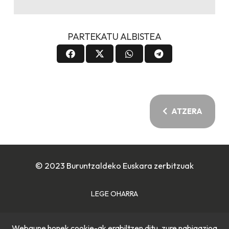
PARTEKATU ALBISTEA
ATZERA
© 2023 Buruntzaldeko Euskara zerbitzuak
LEGE OHARRA
COOKIE POLITIKA
Webgune honek cookie-ak erabiltzen ditu, zure nabigazioa