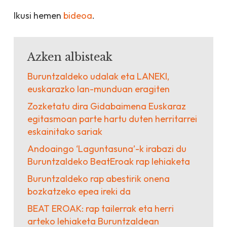
Ikusi hemen
bideoa
.
Azken albisteak
Buruntzaldeko udalak eta LANEKI,
euskarazko lan-munduan eragiten
Zozketatu dira Gidabaimena Euskaraz
egitasmoan parte hartu duten herritarrei
eskainitako sariak
Andoaingo ‘Laguntasuna’-k irabazi du
Buruntzaldeko BeatEroak rap lehiaketa
Buruntzaldeko rap abestirik onena
bozkatzeko epea ireki da
BEAT EROAK: rap tailerrak eta herri
arteko lehiaketa Buruntzaldean