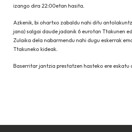
izango dira 22:00etan hasita.
Azkenik, bi ohartxo zabaldu nahi ditu antolakuntz
jana) salgai daude jadanik 6 eurotan Ttakunen ed
Zulaika dela nabarmendu nahi dugu eskerrak emat
Ttakuneko kideak.
Baserritar jantzia prestatzen hasteko ere eskatu 