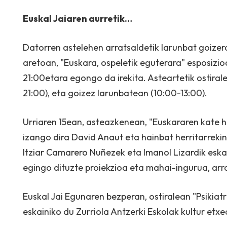
Euskal Jaiaren aurretik…
Datorren astelehen arratsaldetik larunbat goize
aretoan, "Euskara, ospeletik eguterara" esposizi
21:00etara egongo da irekita. Asteartetik ostiral
21:00), eta goizez larunbatean (10:00-13:00).
Urriaren 15ean, asteazkenean, "Euskararen kate 
izango dira David Anaut eta hainbat herritarrekin
Itziar Camarero Nuñezek eta Imanol Lizardik eska
egingo dituzte proiekzioa eta mahai-ingurua, arr
Euskal Jai Egunaren bezperan, ostiralean "Psikia
eskainiko du Zurriola Antzerki Eskolak kultur etx