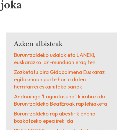
-joka
Azken albisteak
Buruntzaldeko udalak eta LANEKI,
euskarazko lan-munduan eragiten
Zozketatu dira Gidabaimena Euskaraz
egitasmoan parte hartu duten
herritarrei eskainitako sariak
Andoaingo ‘Laguntasuna’-k irabazi du
Buruntzaldeko BeatEroak rap lehiaketa
Buruntzaldeko rap abestirik onena
bozkatzeko epea ireki da