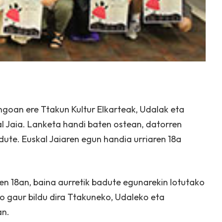
engoan ere Ttakun Kultur Elkarteak, Udalak eta
al Jaia. Lanketa handi baten ostean, datorren
dute. Euskal Jaiaren egun handia urriaren 18a
ren 18an, baina aurretik badute egunarekin lotutako
ko gaur bildu dira Ttakuneko, Udaleko eta
an.