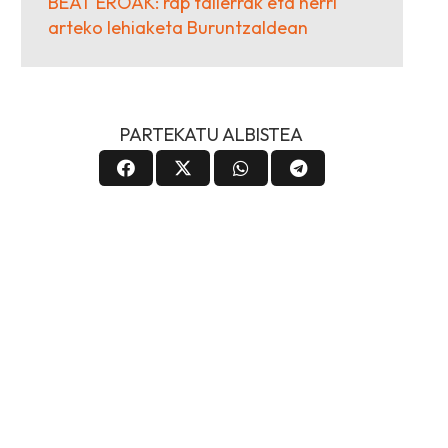
BEAT EROAK: rap tailerrak eta herri
arteko lehiaketa Buruntzaldean
PARTEKATU ALBISTEA