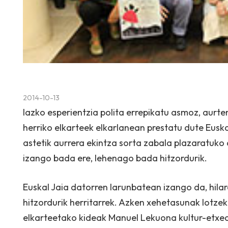
2014-10-13
Iazko esperientzia polita errepikatu asmoz, aurt
herriko elkarteek elkarlanean prestatu dute Eusk
astetik aurrera ekintza sorta zabala plazaratuko 
izango bada ere, lehenago bada hitzordurik.
Euskal Jaia datorren larunbatean izango da, hila
hitzordurik herritarrek. Azken xehetasunak lotze
elkarteetako kideak Manuel Lekuona kultur-etxe