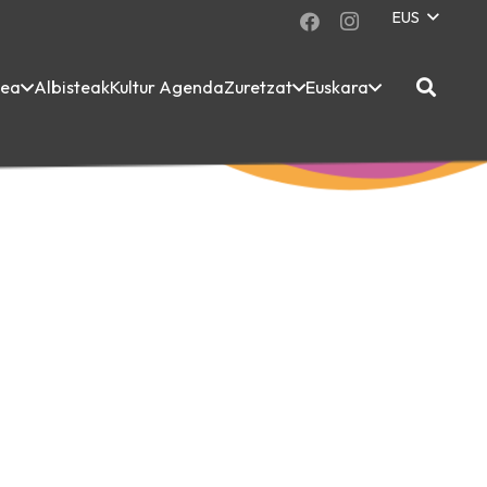
EUS
dea
Albisteak
Kultur Agenda
Zuretzat
Euskara