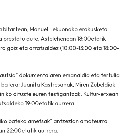
ra bitartean, Manuel Lekuonako erakusketa
oa prestatu dute. Astelehenean 18:00etatik
era goiz eta arratsaldez (10:00-13:00 eta 18:00-
hautsia" dokumentalaren emanaldia eta tertulia
 batera: Juanita Kastresanak, Miren Zubeldiak,
iniko dituzte euren testigantzak. Kultur-etxean
atsaldeko 19:00etatik aurrera.
triko bateko ametsak" antzezlan amateurra
ean 22:00etatik aurrera.