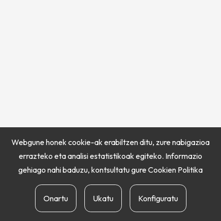
Webgune honek cookie-ak erabiltzen ditu, zure nabigazioa
errazteko eta analisi estatistikoak egiteko. Informazio
gehiago nahi baduzu, kontsultatu gure
Cookien Politika
Onartu
Ukatu
Konfiguratu