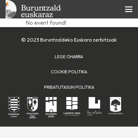
antzerkia
No event found!
© 2023 Buruntzaldeko Euskara zerbitzuak
LEGE OHARRA
COOKIE POLITIKA
PRIBATUTASUN POLITIKA