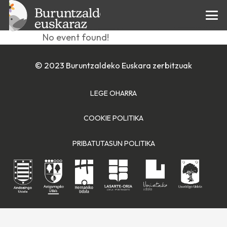
Aurkezpena
No event found!
© 2023 Buruntzaldeko Euskara zerbitzuak
LEGE OHARRA
COOKIE POLITIKA
PRIBATUTASUN POLITIKA