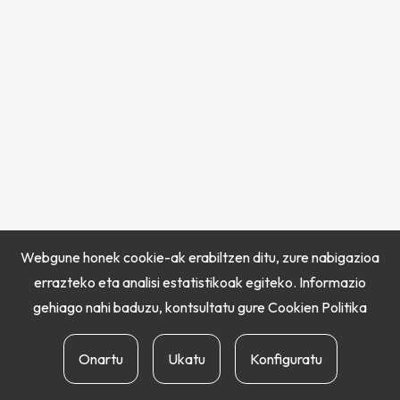
Webgune honek cookie-ak erabiltzen ditu, zure nabigazioa
errazteko eta analisi estatistikoak egiteko. Informazio
gehiago nahi baduzu, kontsultatu gure
Cookien Politika
Onartu
Ukatu
Konfiguratu