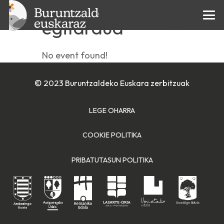
Egun osoko
egitaraua
No event found!
© 2023 Buruntzaldeko Euskara zerbitzuak
LEGE OHARRA
COOKIE POLITIKA
PRIBATUTASUN POLITIKA