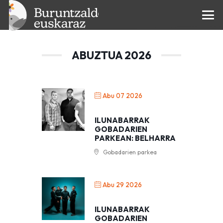
Kontzertua
ABUZTUA 2026
Abu 07 2026
ILUNABARRAK
GOBADARIEN
PARKEAN: BELHARRA
Gobadarien parkea
Abu 29 2026
ILUNABARRAK
GOBADARIEN