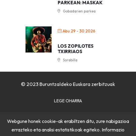
PARKEAN: MASKAK
Gobadarien parkea
Abu 29 - 30 2026
LOS ZOPILOTES
TXIRRIAOS
Sorabilla
© 2023 Buruntzaldeko Euskara zerbitzuak
LEGE OHARRA
COOKIE POLITIKA
Webgune honek cookie-ak erabiltzen ditu, zure nabigazioa
errazteko eta analisi estatistikoak egiteko. Informazio
PRIBATUTASUN POLITIKA