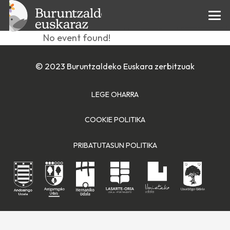
Zinea kalean
No event found!
© 2023 Buruntzaldeko Euskara zerbitzuak
LEGE OHARRA
COOKIE POLITIKA
PRIBATUTASUN POLITIKA