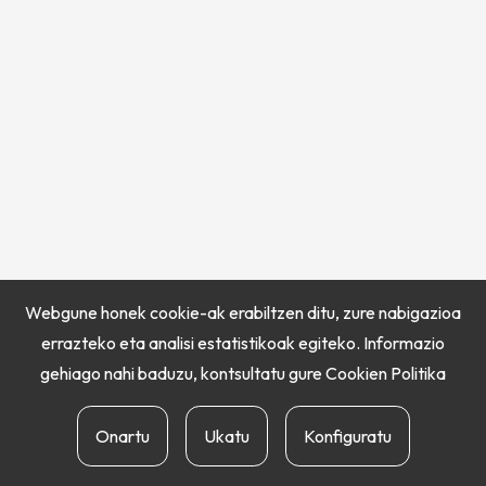
Webgune honek cookie-ak erabiltzen ditu, zure nabigazioa
errazteko eta analisi estatistikoak egiteko. Informazio
gehiago nahi baduzu, kontsultatu gure
Cookien Politika
Onartu
Ukatu
Konfiguratu