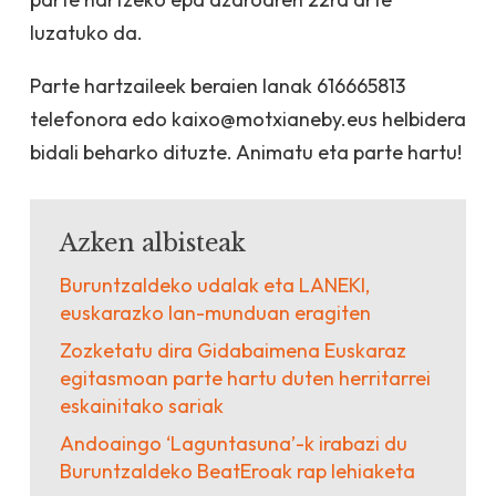
luzatuko da.
Parte hartzaileek beraien lanak 616665813
telefonora edo kaixo@motxianeby.eus helbidera
bidali beharko dituzte. Animatu eta parte hartu!
Azken albisteak
Buruntzaldeko udalak eta LANEKI,
euskarazko lan-munduan eragiten
Zozketatu dira Gidabaimena Euskaraz
egitasmoan parte hartu duten herritarrei
eskainitako sariak
Andoaingo ‘Laguntasuna’-k irabazi du
Buruntzaldeko BeatEroak rap lehiaketa