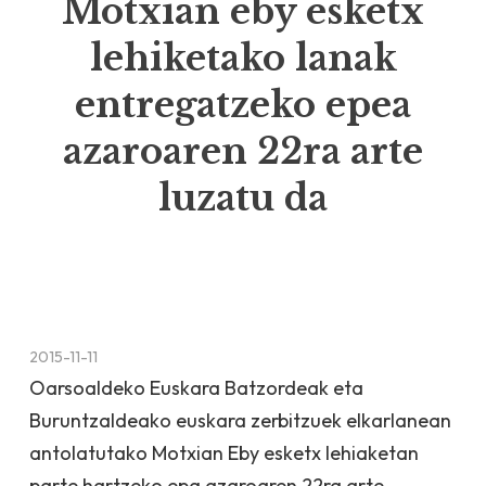
Motxian eby esketx
lehiketako lanak
entregatzeko epea
azaroaren 22ra arte
luzatu da
2015-11-11
Oarsoaldeko Euskara Batzordeak eta
Buruntzaldeako euskara zerbitzuek elkarlanean
antolatutako Motxian Eby esketx lehiaketan
parte hartzeko epa azaroaren 22ra arte