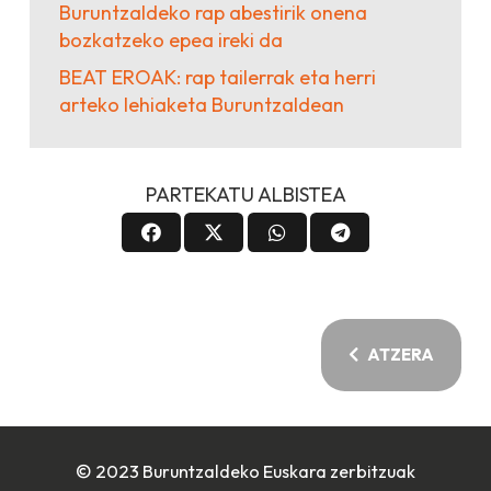
Buruntzaldeko rap abestirik onena
bozkatzeko epea ireki da
BEAT EROAK: rap tailerrak eta herri
arteko lehiaketa Buruntzaldean
PARTEKATU ALBISTEA
ATZERA
© 2023 Buruntzaldeko Euskara zerbitzuak