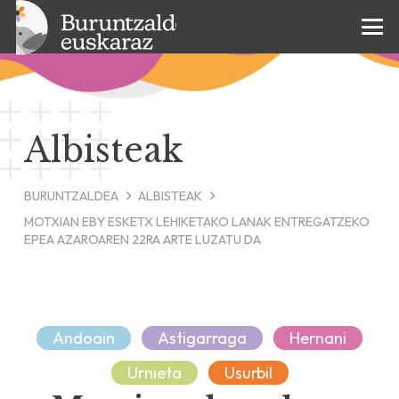
Albisteak
BURUNTZALDEA
ALBISTEAK
MOTXIAN EBY ESKETX LEHIKETAKO LANAK ENTREGATZEKO
EPEA AZAROAREN 22RA ARTE LUZATU DA
Andoain
Astigarraga
Hernani
Urnieta
Usurbil