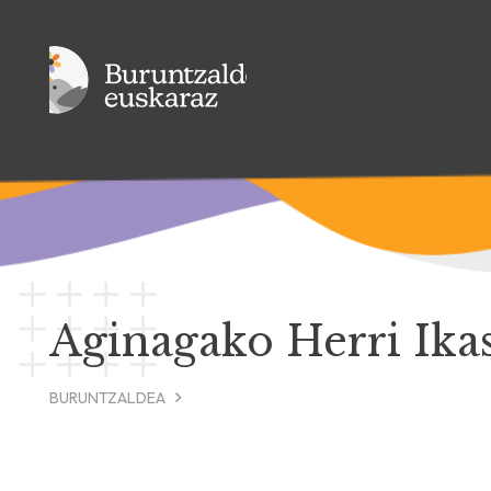
Aginagako Herri Ika
BURUNTZALDEA