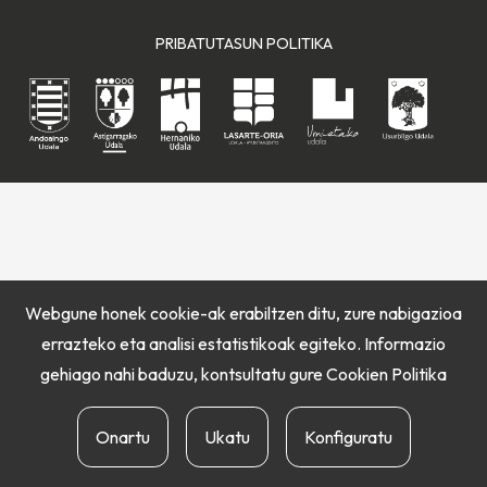
PRIBATUTASUN POLITIKA
Webgune honek cookie-ak erabiltzen ditu, zure nabigazioa
errazteko eta analisi estatistikoak egiteko. Informazio
gehiago nahi baduzu, kontsultatu gure
Cookien Politika
Onartu
Ukatu
Konfiguratu