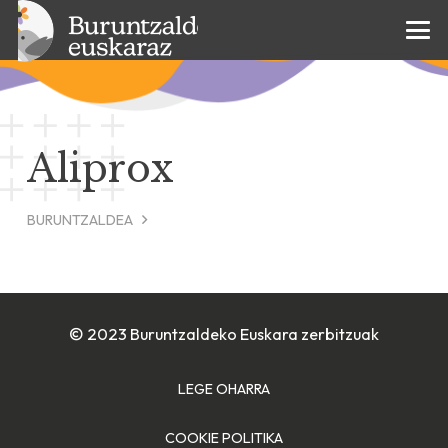
Aliprox
BURUNTZALDEA
© 2023 Buruntzaldeko Euskara zerbitzuak
LEGE OHARRA
COOKIE POLITIKA