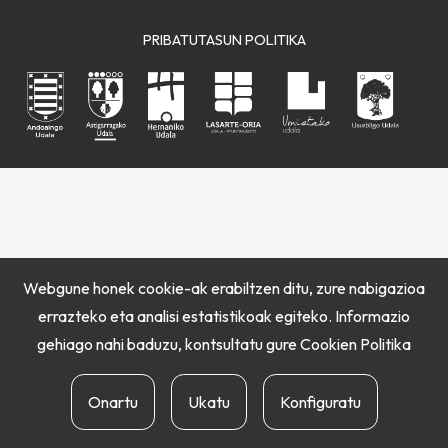
PRIBATUTASUN POLITIKA
Webgune honek cookie-ak erabiltzen ditu, zure nabigazioa
errazteko eta analisi estatistikoak egiteko. Informazio
gehiago nahi baduzu, kontsultatu gure
Cookien Politika
Onartu
Ukatu
Konfiguratu