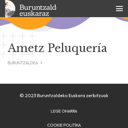
Ametz Peluquería
BURUNTZALDEA
© 2023 Buruntzaldeko Euskara zerbitzuak
LEGE OHARRA
COOKIE POLITIKA