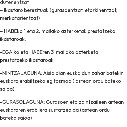
dutenentzat
– Ikastaro berezituak (gurasoentzat, etorkinentzat,
merkatarientzat)
– HABEko 1.eta 2. mailako azterketak prestatzeko
ikastaroak.
-EGA ko eta HABEren 3. mailako azterketa
prestatzeko ikastaroak
-MINTZALAGUNA: Aisialdian euskaldun zahar batekin
euskara erabiltzeko egitasmoa ( astean ordu bateko
saioa)
-GURASOLAGUNA: Gurasoen eta zaintzaileen artean
euskararen erabilera sustatzea da (astean ordu
bateko saioa)