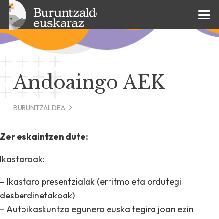
Andoaingo AEK
BURUNTZALDEA
Zer eskaintzen dute:
Ikastaroak:
– Ikastaro presentzialak (erritmo eta ordutegi
desberdinetakoak)
– Autoikaskuntza egunero euskaltegira joan ezin