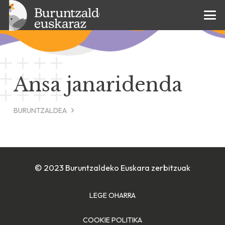
Ansa janaridenda
BURUNTZALDEA
© 2023 Buruntzaldeko Euskara zerbitzuak
LEGE OHARRA
COOKIE POLITIKA