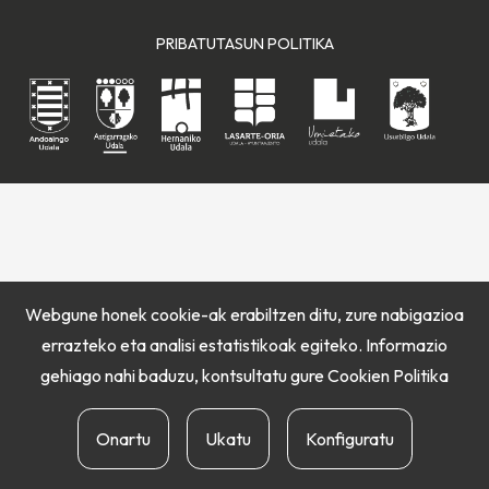
PRIBATUTASUN POLITIKA
Webgune honek cookie-ak erabiltzen ditu, zure nabigazioa
errazteko eta analisi estatistikoak egiteko. Informazio
gehiago nahi baduzu, kontsultatu gure
Cookien Politika
Onartu
Ukatu
Konfiguratu