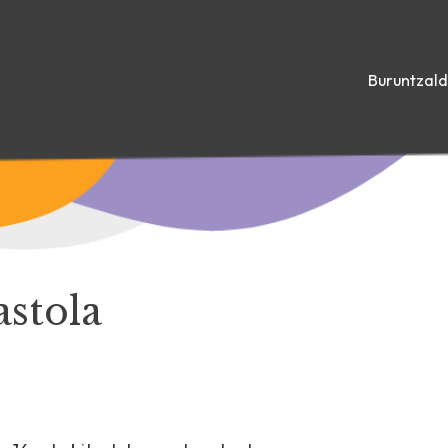
Buruntzal
stola