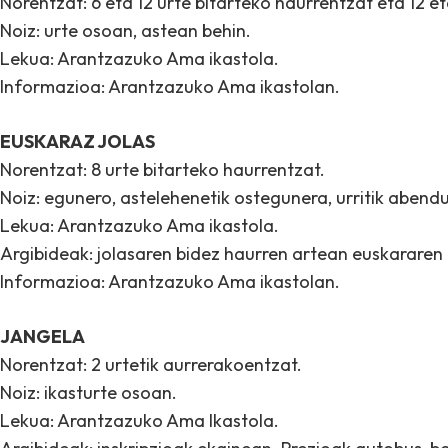
Norentzat: 6 eta 12 urte bitarteko haurrentzat eta 12 e
Noiz: urte osoan, astean behin.
Lekua: Arantzazuko Ama ikastola.
Informazioa: Arantzazuko Ama ikastolan.
EUSKARAZ JOLAS
Norentzat: 8 urte bitarteko haurrentzat.
Noiz: egunero, astelehenetik ostegunera, urritik abendu
Lekua: Arantzazuko Ama ikastola.
Argibideak: jolasaren bidez haurren artean euskararen 
Informazioa: Arantzazuko Ama ikastolan.
JANGELA
Norentzat: 2 urtetik aurrerakoentzat.
Noiz: ikasturte osoan.
Lekua: Arantzazuko Ama Ikastola.