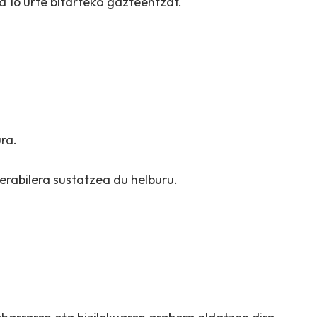
ta 16 urte bitarteko gazteentzat.
ra.
erabilera sustatzea du helburu.