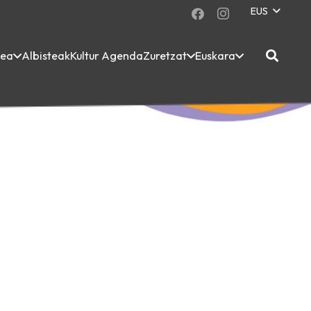
EUS
dea
Albisteak
Kultur Agenda
Zuretzat
Euskara