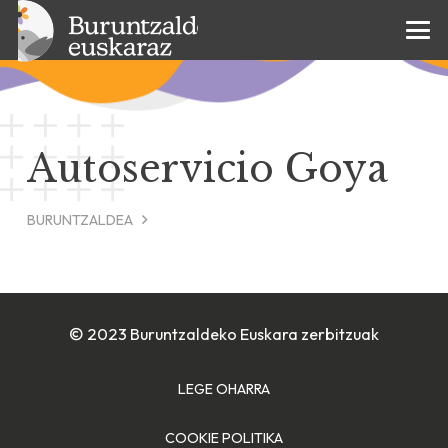
Autoservicio Goya
BURUNTZALDEA
© 2023 Buruntzaldeko Euskara zerbitzuak
LEGE OHARRA
COOKIE POLITIKA