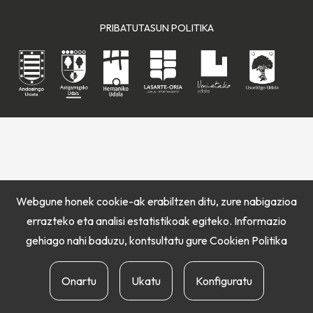
PRIBATUTASUN POLITIKA
Webgune honek cookie-ak erabiltzen ditu, zure nabigazioa
errazteko eta analisi estatistikoak egiteko. Informazio
gehiago nahi baduzu, kontsultatu gure
Cookien Politika
Onartu
Ukatu
Konfiguratu