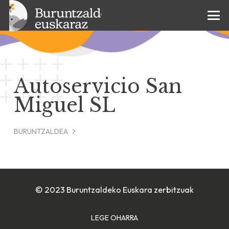
Autoservicio San
Miguel SL
BURUNTZALDEA
© 2023 Buruntzaldeko Euskara zerbitzuak
LEGE OHARRA