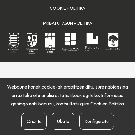
COOKIE POLITIKA
PRIBATUTASUN POLITIKA
Webgune honek cookie-ak erabiltzen ditu, zure nabigazioa
errazteko eta analisi estatistikoak egiteko. Informazio
gehiago nahi baduzu, kontsultatu gure
Cookien Politika
Onartu
Ukatu
Konfiguratu