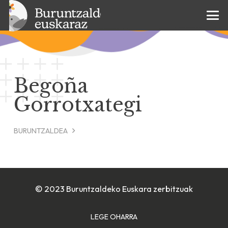
Begoña
Gorrotxategi
BURUNTZALDEA
© 2023 Buruntzaldeko Euskara zerbitzuak
LEGE OHARRA