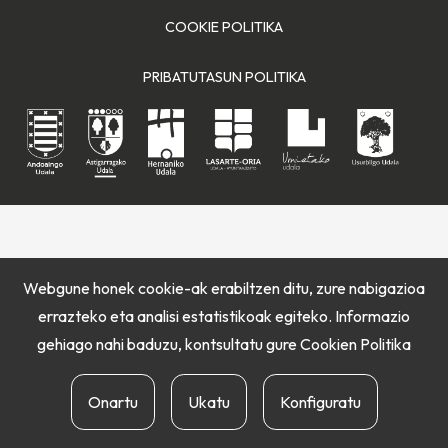
COOKIE POLITIKA
PRIBATUTASUN POLITIKA
Webgune honek cookie-ak erabiltzen ditu, zure nabigazioa
errazteko eta analisi estatistikoak egiteko. Informazio
gehiago nahi baduzu, kontsultatu gure
Cookien Politika
Onartu
Ukatu
Konfiguratu