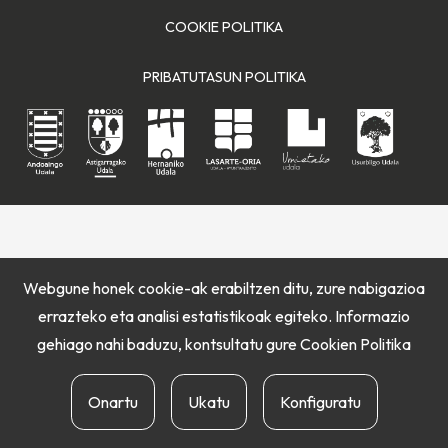
COOKIE POLITIKA
PRIBATUTASUN POLITIKA
Webgune honek cookie-ak erabiltzen ditu, zure nabigazioa
errazteko eta analisi estatistikoak egiteko. Informazio
gehiago nahi baduzu, kontsultatu gure
Cookien Politika
Onartu
Ukatu
Konfiguratu