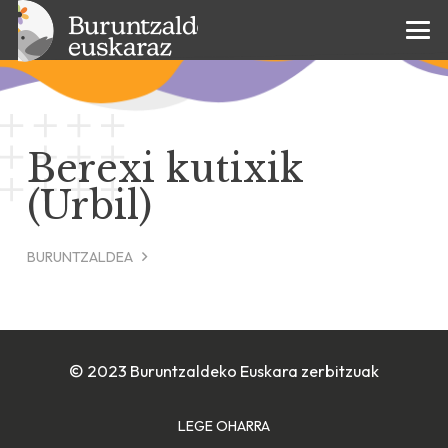
Berexi kutixik
(Urbil)
BURUNTZALDEA
© 2023 Buruntzaldeko Euskara zerbitzuak
LEGE OHARRA