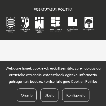
PRIBATUTASUN POLITIKA
Webgune honek cookie-ak erabiltzen ditu, zure nabigazioa
errazteko eta analisi estatistikoak egiteko. Informazio
gehiago nahi baduzu, kontsultatu gure
Cookien Politika
Onartu
Ukatu
Konfiguratu