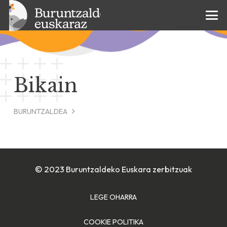
Bikain
BURUNTZALDEA
© 2023 Buruntzaldeko Euskara zerbitzuak
LEGE OHARRA
COOKIE POLITIKA