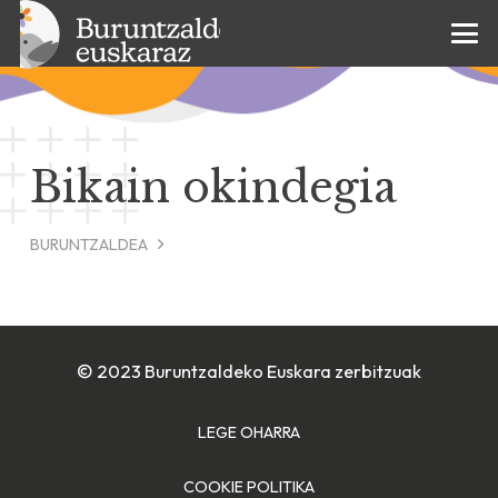
Bikain okindegia
BURUNTZALDEA
© 2023 Buruntzaldeko Euskara zerbitzuak
LEGE OHARRA
COOKIE POLITIKA