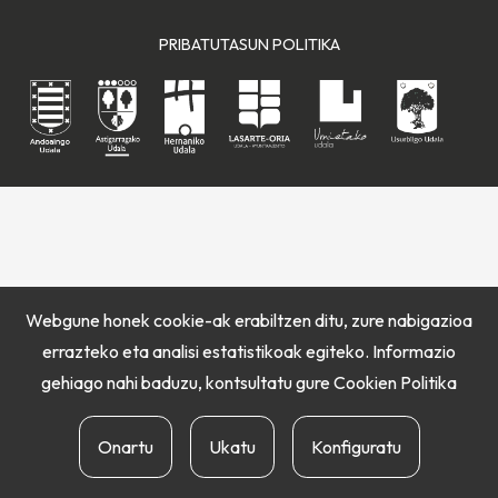
PRIBATUTASUN POLITIKA
Webgune honek cookie-ak erabiltzen ditu, zure nabigazioa
errazteko eta analisi estatistikoak egiteko. Informazio
gehiago nahi baduzu, kontsultatu gure
Cookien Politika
Onartu
Ukatu
Konfiguratu