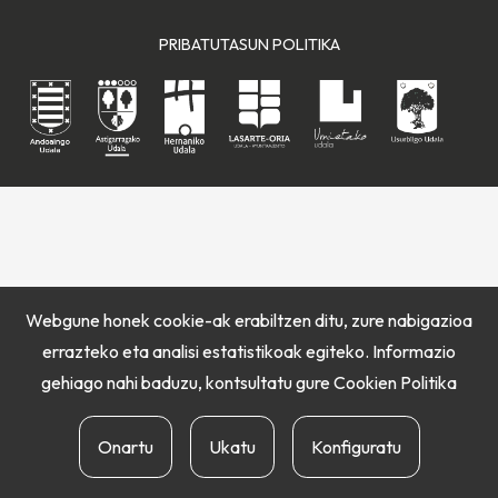
PRIBATUTASUN POLITIKA
Webgune honek cookie-ak erabiltzen ditu, zure nabigazioa
errazteko eta analisi estatistikoak egiteko. Informazio
gehiago nahi baduzu, kontsultatu gure
Cookien Politika
Onartu
Ukatu
Konfiguratu