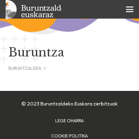
Buruntza
BURUNTZALDEA
© 2023 Buruntzaldeko Euskara zerbitzuak
LEGE OHARRA
COOKIE POLITIKA