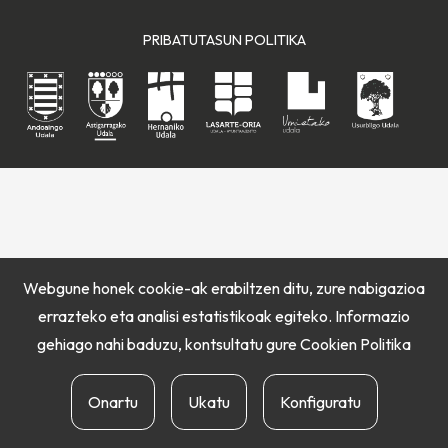
PRIBATUTASUN POLITIKA
Webgune honek cookie-ak erabiltzen ditu, zure nabigazioa
errazteko eta analisi estatistikoak egiteko. Informazio
gehiago nahi baduzu, kontsultatu gure
Cookien Politika
Onartu
Ukatu
Konfiguratu