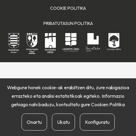
COOKIE POLITIKA
PRIBATUTASUN POLITIKA
Webgune honek cookie-ak erabiltzen ditu, zure nabigazioa
errazteko eta analisi estatistikoak egiteko. Informazio
gehiago nahi baduzu, kontsultatu gure
Cookien Politika
Onartu
Ukatu
Konfiguratu