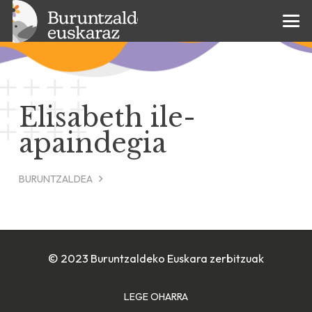
Elisabeth ile-
apaindegia
BURUNTZALDEA
© 2023 Buruntzaldeko Euskara zerbitzuak
LEGE OHARRA