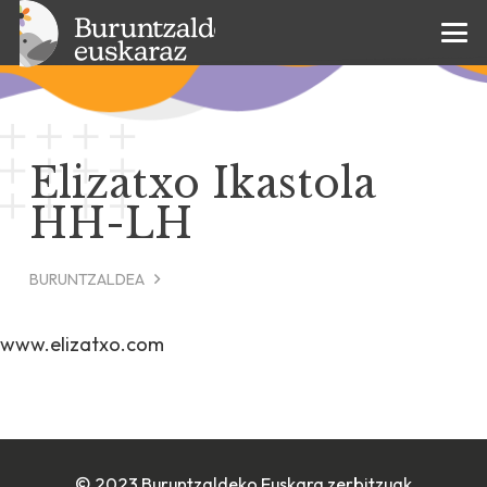
Elizatxo Ikastola
HH-LH
BURUNTZALDEA
www.elizatxo.com
© 2023 Buruntzaldeko Euskara zerbitzuak