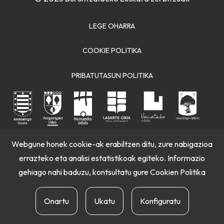
LEGE OHARRA
COOKIE POLITIKA
PRIBATUTASUN POLITIKA
Webgune honek cookie-ak erabiltzen ditu, zure nabigazioa
errazteko eta analisi estatistikoak egiteko. Informazio
gehiago nahi baduzu, kontsultatu gure
Cookien Politika
Onartu
Ukatu
Konfiguratu