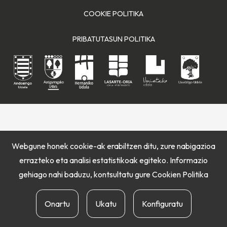
COOKIE POLITIKA
PRIBATUTASUN POLITIKA
Webgune honek cookie-ak erabiltzen ditu, zure nabigazioa
errazteko eta analisi estatistikoak egiteko. Informazio
gehiago nahi baduzu, kontsultatu gure
Cookien Politika
Onartu
Ukatu
Konfiguratu