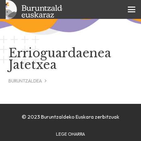
Errioguardaenea
Jatetxea
BURUNTZALDEA
© 2023 Buruntzaldeko Euskara zerbitzuak
LEGE OHARRA