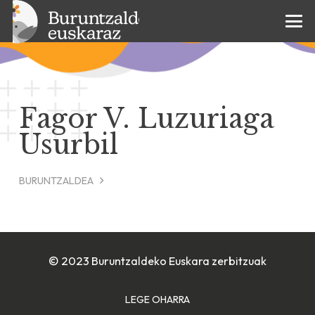
Fagor V. Luzuriaga
Usurbil
BURUNTZALDEA
© 2023 Buruntzaldeko Euskara zerbitzuak
LEGE OHARRA