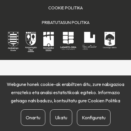
COOKIE POLITIKA
PRIBATUTASUN POLITIKA
Webgune honek cookie-ak erabiltzen ditu, zure nabigazioa
errazteko eta analisi estatistikoak egiteko. Informazio
gehiago nahi baduzu, kontsultatu gure
Cookien Politika
Onartu
Ukatu
Konfiguratu