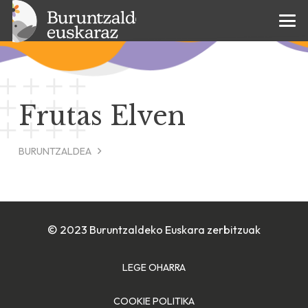
Frutas Elven
BURUNTZALDEA
© 2023 Buruntzaldeko Euskara zerbitzuak
LEGE OHARRA
COOKIE POLITIKA