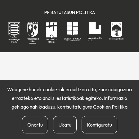
PRIBATUTASUN POLITIKA
Webgune honek cookie-ak erabiltzen ditu, zure nabigazioa
errazteko eta analisi estatistikoak egiteko. Informazio
gehiago nahi baduzu, kontsultatu gure
Cookien Politika
Onartu
Ukatu
Konfiguratu