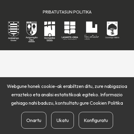
PRIBATUTASUN POLITIKA
Webgune honek cookie-ak erabiltzen ditu, zure nabigazioa
errazteko eta analisi estatistikoak egiteko. Informazio
gehiago nahi baduzu, kontsultatu gure
Cookien Politika
Onartu
Ukatu
Konfiguratu