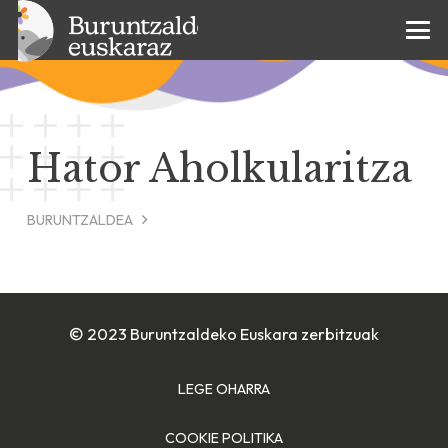
Hator Aholkularitza
BURUNTZALDEA
© 2023 Buruntzaldeko Euskara zerbitzuak
LEGE OHARRA
COOKIE POLITIKA