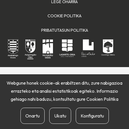
LEGE OHARRA
COOKIE POLITIKA
PRIBATUTASUN POLITIKA
Webgune honek cookie-ak erabiltzen ditu, zure nabigazioa
errazteko eta analisi estatistikoak egiteko. Informazio
gehiago nahi baduzu, kontsultatu gure
Cookien Politika
Onartu
Ukatu
Konfiguratu