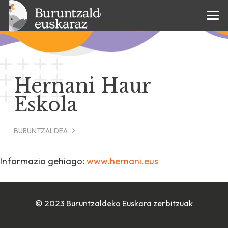
Hernani Haur
Eskola
BURUNTZALDEA
Informazio gehiago:
www.hernani.eus
© 2023 Buruntzaldeko Euskara zerbitzuak