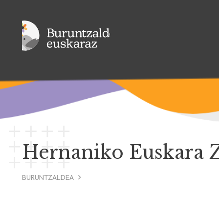
Hernaniko Euskara Z
BURUNTZALDEA