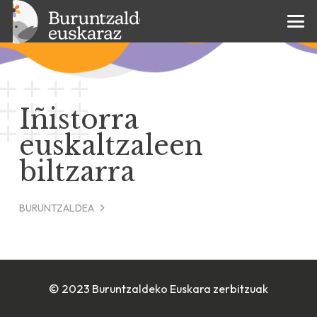
Iñistorra
euskaltzaleen
biltzarra
BURUNTZALDEA
© 2023 Buruntzaldeko Euskara zerbitzuak