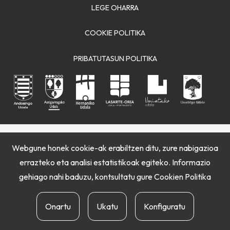
LEGE OHARRA
COOKIE POLITIKA
PRIBATUTASUN POLITIKA
Webgune honek cookie-ak erabiltzen ditu, zure nabigazioa
errazteko eta analisi estatistikoak egiteko. Informazio
gehiago nahi baduzu, kontsultatu gure
Cookien Politika
Onartu
Ukatu
Konfiguratu