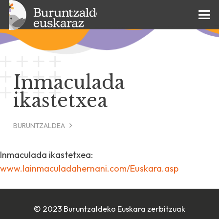
Inmaculada
ikastetxea
BURUNTZALDEA
Inmaculada ikastetxea:
www.lainmaculadahernani.com/Euskara.asp
© 2023 Buruntzaldeko Euskara zerbitzuak