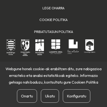
LEGE OHARRA
COOKIE POLITIKA
PRIBATUTASUN POLITIKA
Webgune honek cookie-ak erabiltzen ditu, zure nabigazioa
errazteko eta analisi estatistikoak egiteko. Informazio
gehiago nahi baduzu, kontsultatu gure
Cookien Politika
Onartu
Ukatu
Konfiguratu