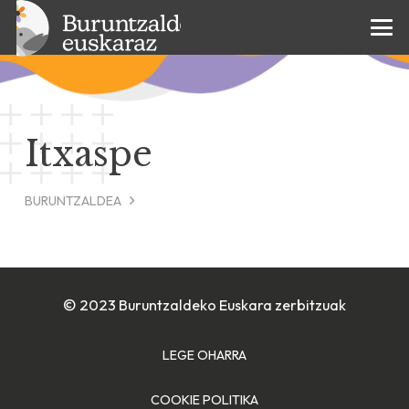
Itxaspe
BURUNTZALDEA
© 2023 Buruntzaldeko Euskara zerbitzuak
LEGE OHARRA
COOKIE POLITIKA