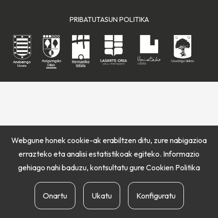
PRIBATUTASUN POLITIKA
Webgune honek cookie-ak erabiltzen ditu, zure nabigazioa
errazteko eta analisi estatistikoak egiteko. Informazio
gehiago nahi baduzu, kontsultatu gure
Cookien Politika
Onartu
Ukatu
Konfiguratu