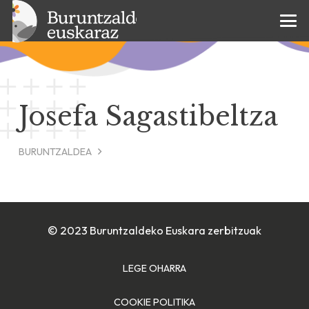
Josefa Sagastibeltza
BURUNTZALDEA
© 2023 Buruntzaldeko Euskara zerbitzuak
LEGE OHARRA
COOKIE POLITIKA