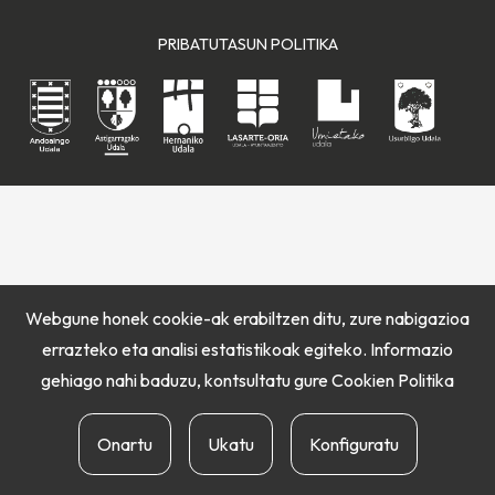
PRIBATUTASUN POLITIKA
Webgune honek cookie-ak erabiltzen ditu, zure nabigazioa
errazteko eta analisi estatistikoak egiteko. Informazio
gehiago nahi baduzu, kontsultatu gure
Cookien Politika
Onartu
Ukatu
Konfiguratu