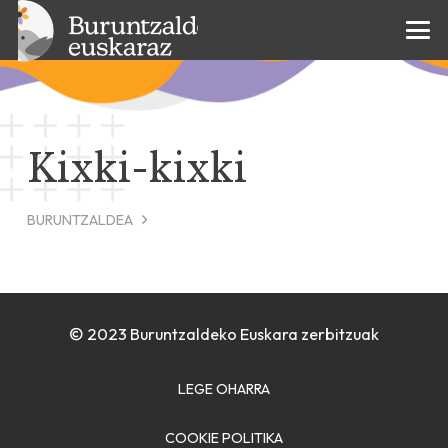
Kixki-kixki
BURUNTZALDEA
© 2023 Buruntzaldeko Euskara zerbitzuak
LEGE OHARRA
COOKIE POLITIKA