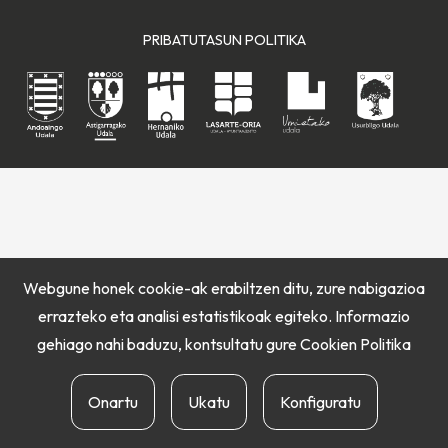
PRIBATUTASUN POLITIKA
Webgune honek cookie-ak erabiltzen ditu, zure nabigazioa
errazteko eta analisi estatistikoak egiteko. Informazio
gehiago nahi baduzu, kontsultatu gure
Cookien Politika
Onartu
Ukatu
Konfiguratu