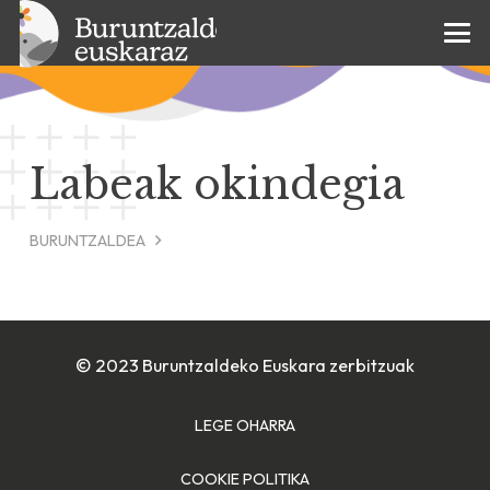
Labeak okindegia
BURUNTZALDEA
© 2023 Buruntzaldeko Euskara zerbitzuak
LEGE OHARRA
COOKIE POLITIKA