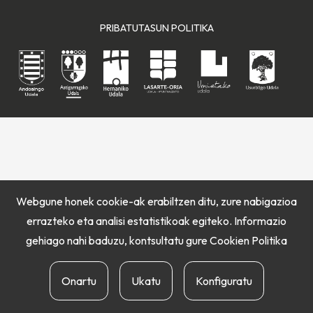
PRIBATUTASUN POLITIKA
Webgune honek cookie-ak erabiltzen ditu, zure nabigazioa
errazteko eta analisi estatistikoak egiteko. Informazio
gehiago nahi baduzu, kontsultatu gure
Cookien Politika
Onartu
Ukatu
Konfiguratu