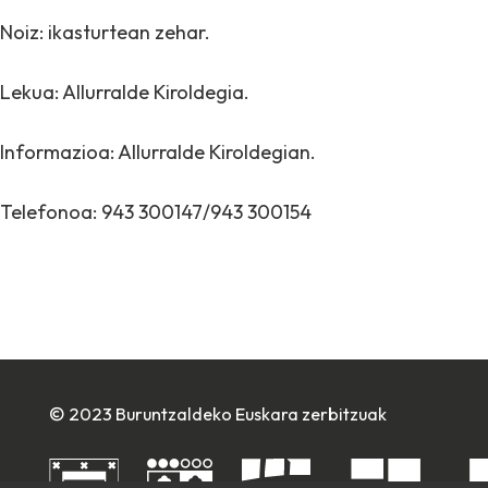
Noiz: ikasturtean zehar.
Lekua: Allurralde Kiroldegia.
Informazioa: Allurralde Kiroldegian.
Telefonoa: 943 300147/943 300154
© 2023 Buruntzaldeko Euskara zerbitzuak