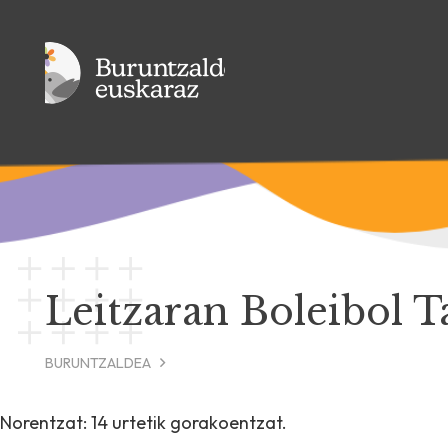
Leitzaran Boleibol T
BURUNTZALDEA
Norentzat: 14 urtetik gorakoentzat.