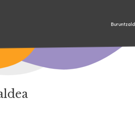
Buruntzal
aldea