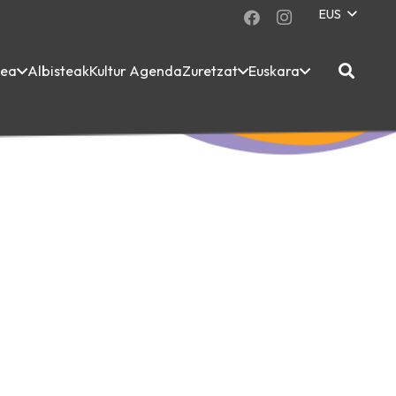
EUS
dea
Albisteak
Kultur Agenda
Zuretzat
Euskara